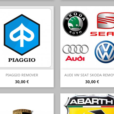
Anteprima
Anteprima


PIAGGIO REMOVER
AUDI VW SEAT SKODA REMO
Prezzo
Prezzo
30,00 €
30,00 €