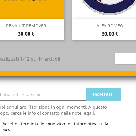
Anteprima
Anteprima


RENAULT REMOVER
ALFA ROMEO
Prezzo
Prezzo
30,00 €
30,00 €
ualizzati 1-12 su 44 articoli
oi annullare l'iscrizione in ogni momenti. A questo
opo, cerca le info di contatto nelle note legali.
Accetto i termini e le condizioni e l'informativa sulla
ivacy