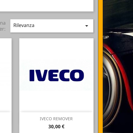
ina
Rilevanza

er:
Anteprima

IVECO REMOVER
Prezzo
30,00 €