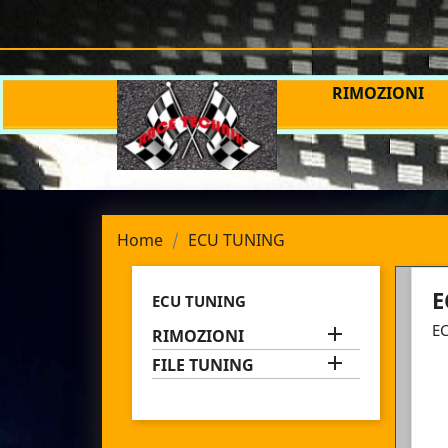
RIMOZIONI
Home
ECU TUNING
E
ECU TUNING
E

RIMOZIONI

FILE TUNING