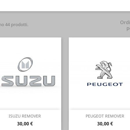
Ord
no 44 prodotti.
p
Anteprima
Anteprima


ISUZU REMOVER
PEUGEOT REMOVER
Prezzo
Prezzo
30,00 €
30,00 €