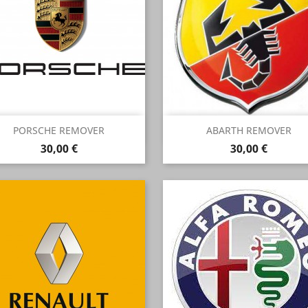
Anteprima
Anteprima


PORSCHE REMOVER
ABARTH REMOVER
Prezzo
Prezzo
30,00 €
30,00 €