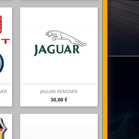
Anteprima

VER
JAGUAR REMOVER
Prezzo
30,00 €